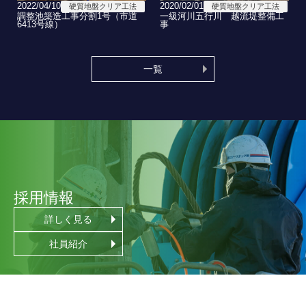
2022/04/10
2020/02/01
硬質地盤クリア工法
硬質地盤クリア工法
調整池築造工事分割1号（市道
一級河川五行川 越流堤整備工
6413号線）
事
一覧
採用情報
詳しく見る
社員紹介