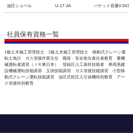
油圧ショベル
U-17-3A
バケット容量0.041m
社員保有資格一覧
1級土木施工管理技士 2級土木施工管理技士 移動式クレーン運
転士免許 ガス溶接作業主任 職長・安全衛生責任者教育 重機
械運転者講習（ＪＲ東日本） 登録圧入工基幹技能者 車両系建
設機械運転技能講習 玉掛技能講習 ガス溶接技能講習 小型移
動式クレーン運転技能講習 油圧式杭圧入引抜機特別教育 アー
ク溶接特別教育