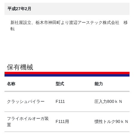
平成27年2月
新社屋設立、栃木市神田町より渡辺アーステック株式会社 移
転
保有機械
名称
型式
能力
クラッシュパイラー
F111
圧入力800ｋＮ
フライホイルオーガ装
F111用
慣性トルク90ｋＮ
置