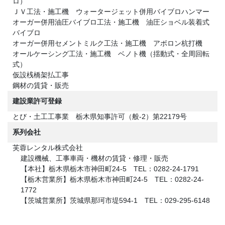
ロ）
ＪＶ工法・施工機 ウォータージェット併用バイブロハンマー
オーガー併用油圧バイブロ工法・施工機 油圧ショベル装着式
バイブロ
オーガー併用セメントミルク工法・施工機 アボロン杭打機
オールケーシング工法・施工機 ベノト機（揺動式・全周回転
式）
仮設桟橋架払工事
鋼材の賃貸・販売
建設業許可登録
とび・土工工事業 栃木県知事許可（般-2）第22179号
系列会社
芙蓉レンタル株式会社
建設機械、工事車両・機材の賃貸・修理・販売
【本社】栃木県栃木市神田町24-5 TEL：0282-24-1791
【栃木営業所】栃木県栃木市神田町24-5 TEL：0282-24-
1772
【茨城営業所】茨城県那珂市堤594-1 TEL：029-295-6148