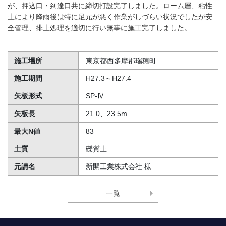
が、押込口・到達口共に締切打設完了しました。ローム層、粘性
土により降雨後は特に足元が悪く作業がしづらい状況でしたが安
全管理、排土処理を適切に行い無事に施工完了しました。
施工場所
東京都西多摩郡瑞穂町
施工期間
H27.3～H27.4
矢板形式
SP-Ⅳ
矢板長
21.0、23.5m
最大N値
83
土質
礫質土
元請名
新開工業株式会社 様
一覧