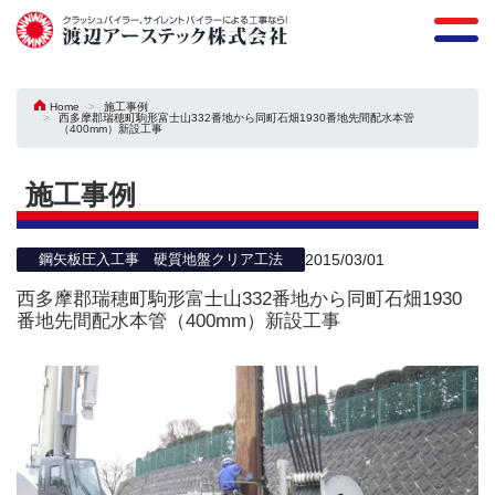
Home
施工事例
西多摩郡瑞穂町駒形富士山332番地から同町石畑1930番地先間配水本管
（400mm）新設工事
施工事例
2015/03/01
鋼矢板圧入工事 硬質地盤クリア工法
西多摩郡瑞穂町駒形富士山332番地から同町石畑1930
番地先間配水本管（400mm）新設工事