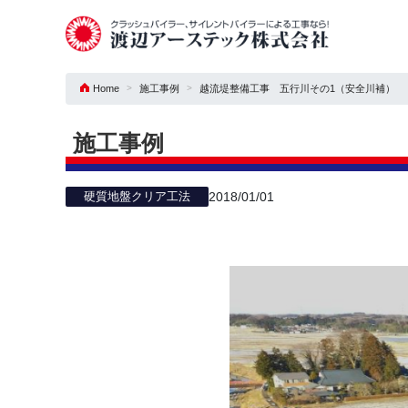
Home
施工事例
越流堤整備工事 五行川その1（安全川補）
施工事例
2018/01/01
硬質地盤クリア工法