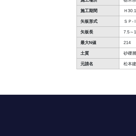
施工場所
栃木
施工期間
Ｈ30.
矢板形式
ＳＰ-
矢板長
7.5～
最大N値
214
土質
砂礫
元請名
松本