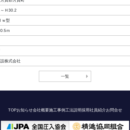
県芳賀郡芳賀町
1～Ｈ30.2
Ⅱｗ型
10.5ｍ
層
建設株式会社
一覧
TOP
お知らせ
会社概要
施工事例
工法説明
採用
社員紹介
お問合せ